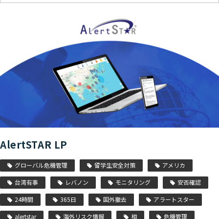
AlertSTAR LP
グローバル危機管理
留学生安全対策
アメリカ
台湾有事
レバノン
モニタリング
安否確認
24時間
365日
国外撤去
アラートスター
alertstar
海外リスク情報
相
危機管理