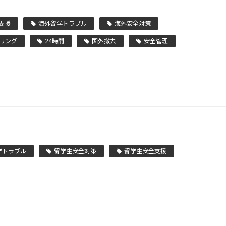
支援
海外留学トラブル
海外安全対策
リング
24時間
国外撤去
安全管理
学トラブル
留学生安全対策
留学生安全支援