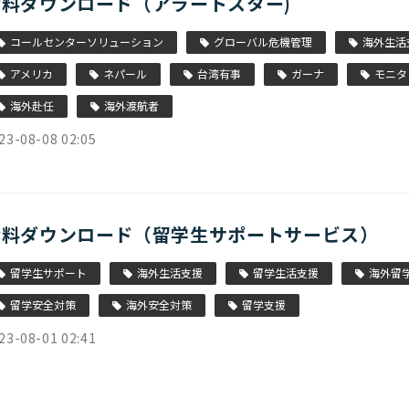
資料ダウンロード（アラートスター)
コールセンターソリューション
グローバル危機管理
海外生活
アメリカ
ネパール
台湾有事
ガーナ
モニタ
海外赴任
海外渡航者
23-08-08 02:05
資料ダウンロード（留学生サポートサービス）
留学生サポート
海外生活支援
留学生活支援
海外留
留学安全対策
海外安全対策
留学支援
23-08-01 02:41