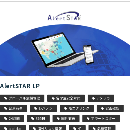
AlertSTAR LP
グローバル危機管理
留学生安全対策
アメリカ
台湾有事
レバノン
モニタリング
安否確認
24時間
365日
国外撤去
アラートスター
alertstar
海外リスク情報
相
危機管理