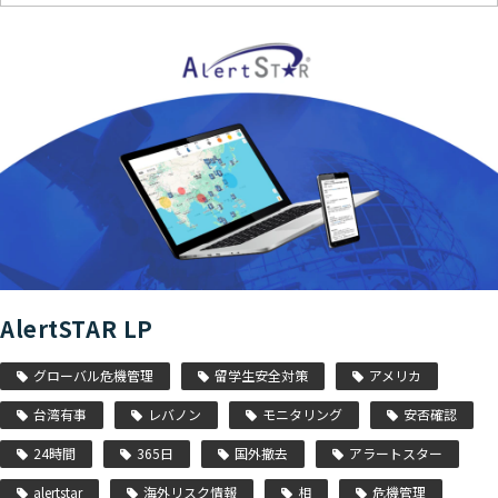
AlertSTAR LP
グローバル危機管理
留学生安全対策
アメリカ
台湾有事
レバノン
モニタリング
安否確認
24時間
365日
国外撤去
アラートスター
alertstar
海外リスク情報
相
危機管理