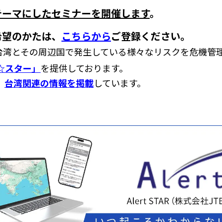
テーマにしたセミナーを開催します
。
希望のかたは、
こちらから
ご登録ください。
、台湾とその周辺国で発生している様々なリスクを危機管
☆スター」
を提供しております。
、
台湾関連の情報を掲載
しています。