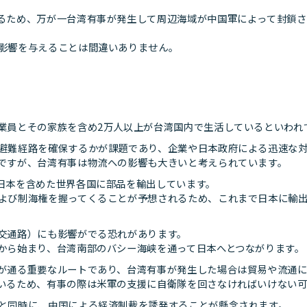
るため、万が一台湾有事が発生して周辺海域が中国軍によって封鎖さ
影響を与えることは間違いありません。
業員とその家族を含め2万人以上が台湾国内で生活しているといわれ
避難経路を確保するかが課題であり、企業や日本政府による迅速な
ですが、台湾有事は物流への影響も大きいと考えられています。
日本を含めた世界各国に部品を輸出しています。
よび制海権を握ってくることが予想されるため、これまで日本に輸
交通路）にも影響がでる恐れがあります。
から始まり、台湾南部のバシー海峡を通って日本へとつながります。
が通る重要なルートであり、台湾有事が発生した場合は貿易や流通
いるため、有事の際は米軍の支援に自衛隊を回さなければいけない
と同時に、中国による経済制裁を誘発することが懸念されます。