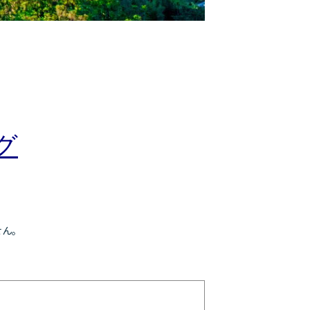
グ
せん。