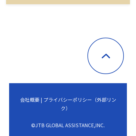
神田01
２． 個人情報の利用目的
お客様の個人情報は、お問合せへの対応のため、
弊社において正当な事業遂行の範囲内で利用いた
します。お客様がご自身の個人情報を弊社に提供さ
れるか否かは、お客様のご判断によりますが、も
しご提供されない場合には、適切なサービスが提
供できない場合がありますので予めご了承くださ
い。
３． 個人情報の第三者への提供
会社概要
 | 
プライバシーポリシー（外部リン
お客様の個人情報は、以下掲げる場合以外に、事
ク）
前にご本人の同意無く第三者に提供することはあ
りません。
©JTB GLOBAL ASSISTANCE,INC.
（１） 法令に基づく場合