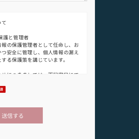
いて
保護と管理者
情報の保護管理者として任命し、お
かつ安全に管理し、個人情報の漏え
止する保護策を講じています。
合せにつきましては、下記窓口にて
バルアシスタンス
お客様相談室⻑
代田区岩本町2-1-15 JMFビル神田01
的
お問合せへの対応のため、弊社にお